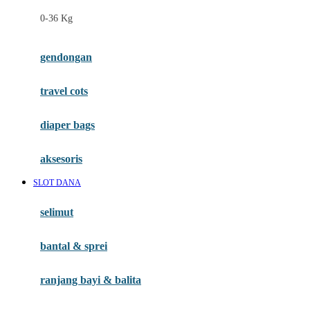
Felt So Sweet
0-36 Kg
Fisher Price
Flipper
gendongan
Friends Of Sally
travel cots
G
diaper bags
Gb
Geko
aksesoris
Graco
SLOT DANA
Gund
selimut
H
bantal & sprei
Habbie
Haenim
ranjang bayi & balita
Happy Horse