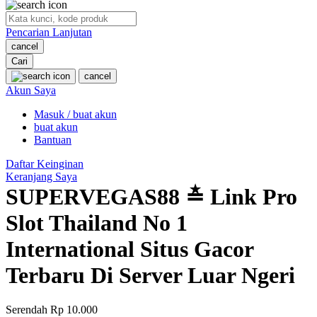
O
Pencarian Lanjutan
Oh Ma Grain
cancel
Okiedog
Cari
cancel
P
Akun Saya
Masuk / buat akun
Peachy
buat akun
Phil & Ted's
Bantuan
Philips Avent
Daftar Keinginan
Keranjang Saya
Pigeon
SUPERVEGAS88 ≛ Link Pro
Playgro
Slot Thailand No 1
Poled Global
International Situs Gacor
Ponycycle
Terbaru Di Server Luar Ngeri
Puma
Pureats
Serendah
Rp 10.000