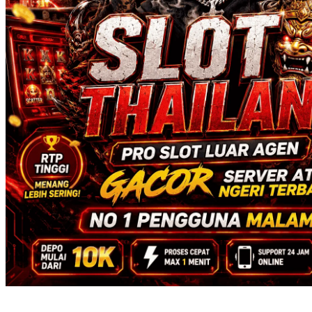
Twistshake
TY Toys
U
V
Veja
Vitaflow
Vtech
W
Waterland
Wellness
X