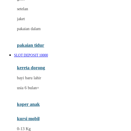
Dae Organics
setelan
Docare
jaket
Doona
pakaian dalam
Down To Earth
Drew
pakaian tidur
Dr. Brown's
SLOT DEPOSIT 10000
E
kereta dorong
ELC
bayi baru lahir
Ergobaby
usia 6 bulan+
Expert Care
koper anak
Ezyroller
kursi mobil
F
0-13 Kg