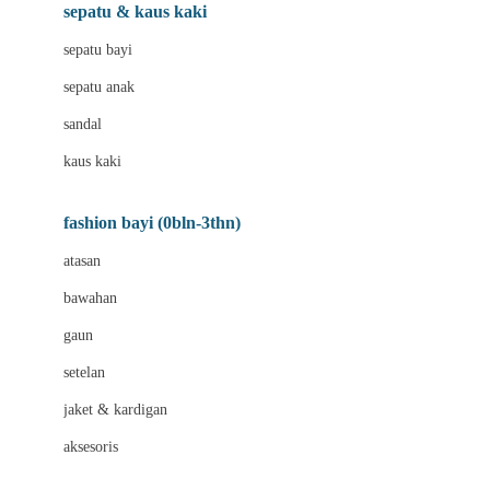
Beauty Barn
sepatu & kaus kaki
Bio Oil
sepatu bayi
Biolane
sepatu anak
Bite Fighters
sandal
Bizzi Growin
kaus kaki
Blackmores
fashion bayi (0bln-3thn)
Blooming Marvellous
atasan
Bonnels
bawahan
Bravado
gaun
Bruder
setelan
Brush Baby
jaket & kardigan
Buds Organics
aksesoris
Bugaboo
Buggygear