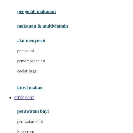
Joie
pengolah makanan
Joolz
Jujube
makanan & multivitamin
K
alat menyusui
Kiddycuts
pompa asi
Kumon
penyimpanan asi
L
cooler bags
Leapfrog
kursi makan
Leclerc
SITUS SLOT
Lee Vierra
Lillebaby
perawatan bayi
Little Bird Told Me
perawatan kulit
Little Miss Janis
Sunscreen