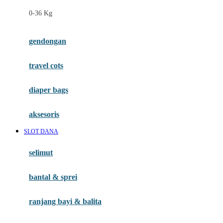
Felt So Sweet
0-36 Kg
Fisher Price
Flipper
gendongan
Friends Of Sally
travel cots
G
diaper bags
Gb
Geko
aksesoris
Graco
SLOT DANA
Gund
selimut
H
bantal & sprei
Habbie
Haenim
ranjang bayi & balita
Happy Horse