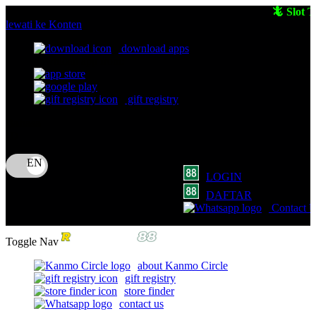
🦎 Slot Thailand ialah link 
lewati ke Konten
download apps
download app from:
gift registry
Bahasa
ID
LOGIN
DAFTAR
Contact 
Toggle Nav
about Kanmo Circle
gift registry
store finder
contact us