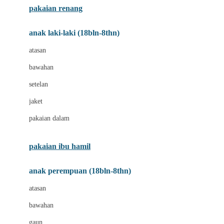
pakaian renang
Bumkins
anak laki-laki (18bln-8thn)
C
atasan
Cetaphil
bawahan
Chicco
setelan
Childlife
jaket
Clevamama
pakaian dalam
Cocolatte
Cottonseeds
pakaian ibu hamil
Cozy N Safe
anak perempuan (18bln-8thn)
Crane
atasan
Cybex
bawahan
D
gaun