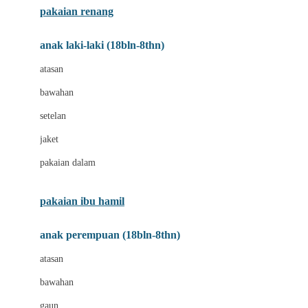
pakaian renang
Bumkins
anak laki-laki (18bln-8thn)
C
atasan
Cetaphil
bawahan
Chicco
setelan
Childlife
jaket
Clevamama
pakaian dalam
Cocolatte
Cottonseeds
pakaian ibu hamil
Cozy N Safe
anak perempuan (18bln-8thn)
Crane
atasan
Cybex
bawahan
D
gaun