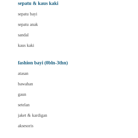
Beauty Barn
sepatu & kaus kaki
Bio Oil
sepatu bayi
Biolane
sepatu anak
Bite Fighters
sandal
Bizzi Growin
kaus kaki
Blackmores
fashion bayi (0bln-3thn)
Blooming Marvellous
atasan
Bonnels
bawahan
Bravado
gaun
Bruder
setelan
Brush Baby
jaket & kardigan
Buds Organics
aksesoris
Bugaboo
Buggygear