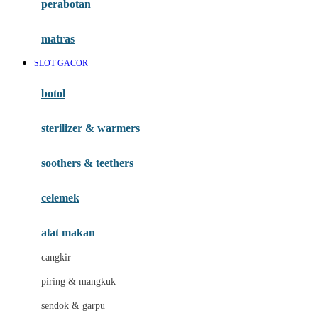
perabotan
Happy Tummy
Hauck
matras
Havaianas
SLOT GACOR
Hegen
botol
Hot Wheels
sterilizer & warmers
Hybrid
soothers & teethers
I
Inlacta DHA
celemek
Interlac
alat makan
Ivenet
cangkir
J
piring & mangkuk
Jack N Jill
sendok & garpu