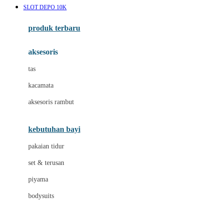
SLOT DEPO 10K
Azetabio
produk terbaru
B
aksesoris
Baabaasheepz
tas
Babiators
kacamata
Baby Dove
aksesoris rambut
Baby Jogger
Baby Rovega
kebutuhan bayi
Babybee
pakaian tidur
Banana Boat
set & terusan
Banz
piyama
Barbie
bodysuits
Beaba