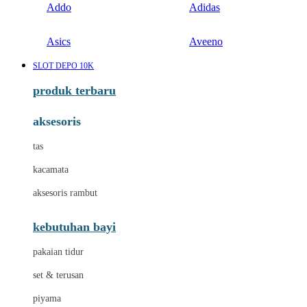
Addo
Adidas
Asics
Aveeno
SLOT DEPO 10K
produk terbaru
aksesoris
tas
kacamata
aksesoris rambut
kebutuhan bayi
pakaian tidur
set & terusan
piyama