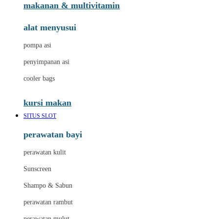
makanan & multivitamin
alat menyusui
pompa asi
penyimpanan asi
cooler bags
kursi makan
SITUS SLOT
perawatan bayi
perawatan kulit
Sunscreen
Shampo & Sabun
perawatan rambut
perawatan mulut