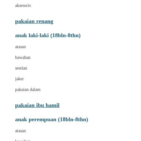
aksesoris
pakaian renang
anak laki-laki (18bln-8thn)
atasan
bawahan
setelan
jaket
pakaian dalam
pakaian ibu hamil
anak perempuan (18bln-8thn)
atasan