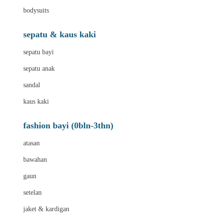
bodysuits
sepatu & kaus kaki
sepatu bayi
sepatu anak
sandal
kaus kaki
fashion bayi (0bln-3thn)
atasan
bawahan
gaun
setelan
jaket & kardigan