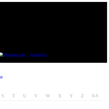
🦎
Contact Us
us
S
T
U
V
W
X
Y
Z
0-9