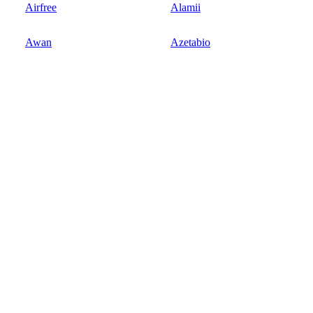
Airfree
Alamii
Awan
Azetabio