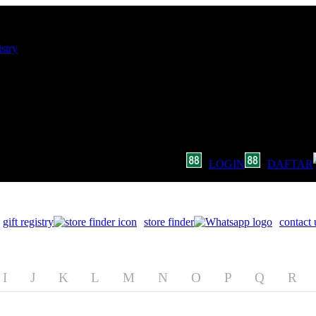
istry
LOGIN
DAFTAR
gift registry
store finder
contact 
I
J
K
L
M
N
O
P
Q
R