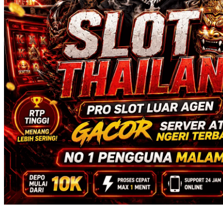
Twistshake
TY Toys
U
V
Veja
Vitaflow
Vtech
W
Waterland
Wellness
X