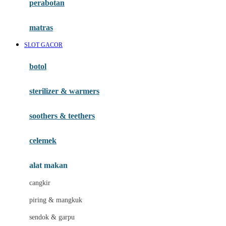
perabotan
Happy Tummy
Hauck
matras
Havaianas
SLOT GACOR
Hegen
botol
Hot Wheels
sterilizer & warmers
Hybrid
soothers & teethers
I
Inlacta DHA
celemek
Interlac
alat makan
Ivenet
cangkir
J
piring & mangkuk
Jack N Jill
sendok & garpu