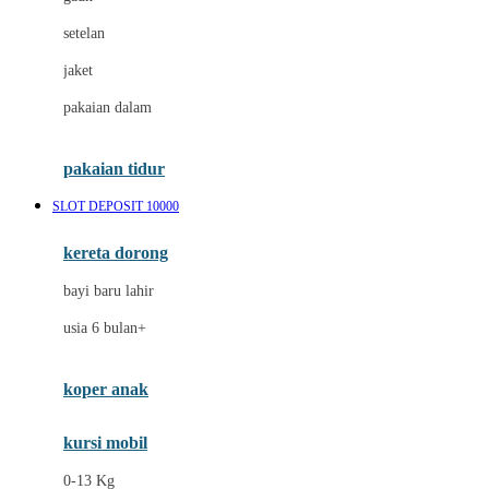
Dae Organics
setelan
Docare
jaket
Doona
pakaian dalam
Down To Earth
Drew
pakaian tidur
Dr. Brown's
SLOT DEPOSIT 10000
E
kereta dorong
ELC
bayi baru lahir
Ergobaby
usia 6 bulan+
Expert Care
koper anak
Ezyroller
kursi mobil
F
0-13 Kg