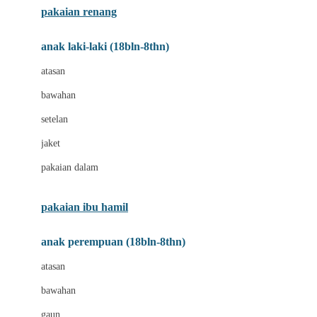
pakaian renang
Bumkins
anak laki-laki (18bln-8thn)
C
atasan
Cetaphil
bawahan
Chicco
setelan
Childlife
jaket
Clevamama
pakaian dalam
Cocolatte
Cottonseeds
pakaian ibu hamil
Cozy N Safe
anak perempuan (18bln-8thn)
Crane
atasan
Cybex
bawahan
D
gaun