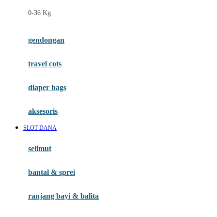
Felt So Sweet
0-36 Kg
Fisher Price
Flipper
gendongan
Friends Of Sally
travel cots
G
diaper bags
Gb
Geko
aksesoris
Graco
SLOT DANA
Gund
selimut
H
bantal & sprei
Habbie
Haenim
ranjang bayi & balita
Happy Horse