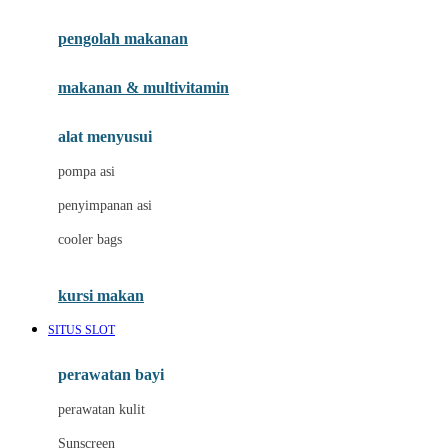
Joie
pengolah makanan
Joolz
Jujube
makanan & multivitamin
K
alat menyusui
Kiddycuts
pompa asi
Kumon
penyimpanan asi
L
cooler bags
Leapfrog
kursi makan
Leclerc
SITUS SLOT
Lee Vierra
Lillebaby
perawatan bayi
Little Bird Told Me
perawatan kulit
Little Miss Janis
Sunscreen