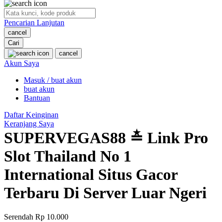
O
Pencarian Lanjutan
Oh Ma Grain
cancel
Okiedog
Cari
cancel
P
Akun Saya
Masuk / buat akun
Peachy
buat akun
Phil & Ted's
Bantuan
Philips Avent
Daftar Keinginan
Keranjang Saya
Pigeon
SUPERVEGAS88 ≛ Link Pro
Playgro
Slot Thailand No 1
Poled Global
International Situs Gacor
Ponycycle
Terbaru Di Server Luar Ngeri
Puma
Pureats
Serendah
Rp 10.000