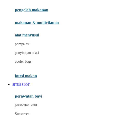
Joie
pengolah makanan
Joolz
Jujube
makanan & multivitamin
K
alat menyusui
Kiddycuts
pompa asi
Kumon
penyimpanan asi
L
cooler bags
Leapfrog
kursi makan
Leclerc
SITUS SLOT
Lee Vierra
Lillebaby
perawatan bayi
Little Bird Told Me
perawatan kulit
Little Miss Janis
Sunscreen