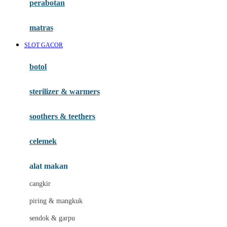
perabotan
Happy Tummy
Hauck
matras
Havaianas
SLOT GACOR
Hegen
botol
Hot Wheels
sterilizer & warmers
Hybrid
soothers & teethers
I
Inlacta DHA
celemek
Interlac
alat makan
Ivenet
cangkir
J
piring & mangkuk
Jack N Jill
sendok & garpu