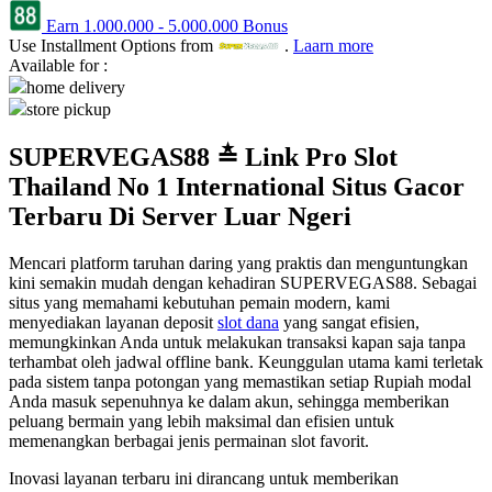
Earn
1.000.000
-
5.000.000
Bonus
Q
Use Installment Options from
.
Laarn more
Available for :
QV Baby
home delivery
store pickup
R
SUPERVEGAS88 ≛ Link Pro Slot
Real Shades
Thailand No 1 International Situs Gacor
Red Castle
Terbaru Di Server Luar Ngeri
Ribbon Madness
Mencari platform taruhan daring yang praktis dan menguntungkan
kini semakin mudah dengan kehadiran SUPERVEGAS88. Sebagai
S
situs yang memahami kebutuhan pemain modern, kami
menyediakan layanan deposit
slot dana
yang sangat efisien,
Sebamed
memungkinkan Anda untuk melakukan transaksi kapan saja tanpa
terhambat oleh jadwal offline bank. Keunggulan utama kami terletak
Silver Cross
pada sistem tanpa potongan yang memastikan setiap Rupiah modal
Simply Idea
Anda masuk sepenuhnya ke dalam akun, sehingga memberikan
peluang bermain yang lebih maksimal dan efisien untuk
Skip Hop
memenangkan berbagai jenis permainan slot favorit.
Spectra
Inovasi layanan terbaru ini dirancang untuk memberikan