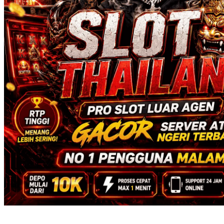
Twistshake
TY Toys
U
V
Veja
Vitaflow
Vtech
W
Waterland
Wellness
X