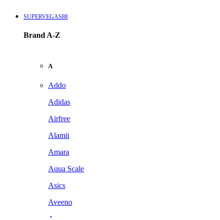
SUPERVEGAS88
Brand A-Z
A
Addo
Adidas
Airfree
Alamii
Amara
Aqua Scale
Asics
Aveeno
Awan