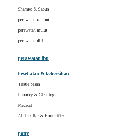
London Taxi
Shampo & Sabun
Love To Dream
perawatan rambut
perawatan mulut
M
perawatan diri
Magformers
Mama's Choice
perawatan ibu
Mamas&Papas
kesehatan & kebersihan
Mamaway
Tissue basah
Maxi Cosi
Laundry & Cleaning
Megabloks
Medical
Micro
Air Purifier & Humidifier
MiDeer
Mimi & Lula
potty
Mini Monkey