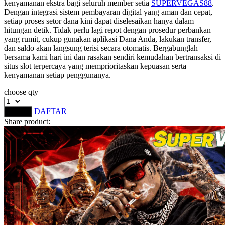
kenyamanan ekstra bagi seluruh member setia
SUPERVEGAS88
.
Squishmallows
Dengan integrasi sistem pembayaran digital yang aman dan cepat,
setiap proses setor dana kini dapat diselesaikan hanya dalam
Starbooks
hitungan detik. Tidak perlu lagi repot dengan prosedur perbankan
yang rumit, cukup gunakan aplikasi Dana Anda, lakukan transfer,
Stick-O
dan saldo akan langsung terisi secara otomatis. Bergabunglah
bersama kami hari ini dan rasakan sendiri kemudahan bertransaksi di
Stokke
situs slot terpercaya yang memprioritaskan kepuasan serta
kenyamanan setiap penggunanya.
Sudocrem
choose qty
Sumimo
DAFTAR
Sunnylife
LOGIN
Share product:
Sun-Staches
Swimava
T
Tommee Tippee
Trunki
Tutti Bambini