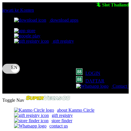
🦎 Slot Thailand ialah link akses p
lewati ke Konten
download apps
download app from:
gift registry
Bahasa
ID
LOGIN
DAFTAR
Contact 
Toggle Nav
about Kanmo Circle
gift registry
store finder
contact us