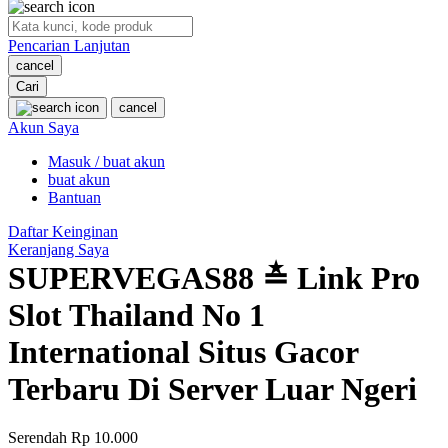
O
Pencarian Lanjutan
Oh Ma Grain
cancel
Okiedog
Cari
cancel
P
Akun Saya
Masuk / buat akun
Peachy
buat akun
Phil & Ted's
Bantuan
Philips Avent
Daftar Keinginan
Keranjang Saya
Pigeon
SUPERVEGAS88 ≛ Link Pro
Playgro
Slot Thailand No 1
Poled Global
International Situs Gacor
Ponycycle
Terbaru Di Server Luar Ngeri
Puma
Pureats
Serendah
Rp 10.000