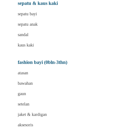
Beauty Barn
sepatu & kaus kaki
Bio Oil
sepatu bayi
Biolane
sepatu anak
Bite Fighters
sandal
Bizzi Growin
kaus kaki
Blackmores
fashion bayi (0bln-3thn)
Blooming Marvellous
atasan
Bonnels
bawahan
Bravado
gaun
Bruder
setelan
Brush Baby
jaket & kardigan
Buds Organics
aksesoris
Bugaboo
Buggygear