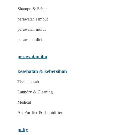
London Taxi
Shampo & Sabun
Love To Dream
perawatan rambut
perawatan mulut
M
perawatan diri
Magformers
Mama's Choice
perawatan ibu
Mamas&Papas
kesehatan & kebersihan
Mamaway
Tissue basah
Maxi Cosi
Laundry & Cleaning
Megabloks
Medical
Micro
Air Purifier & Humidifier
MiDeer
Mimi & Lula
potty
Mini Monkey