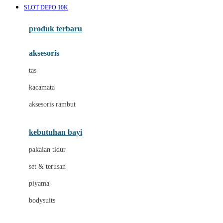
SLOT DEPO 10K
Azetabio
produk terbaru
B
aksesoris
Baabaasheepz
tas
Babiators
kacamata
Baby Dove
aksesoris rambut
Baby Jogger
Baby Rovega
kebutuhan bayi
Babybee
pakaian tidur
Banana Boat
set & terusan
Banz
piyama
Barbie
bodysuits
Beaba