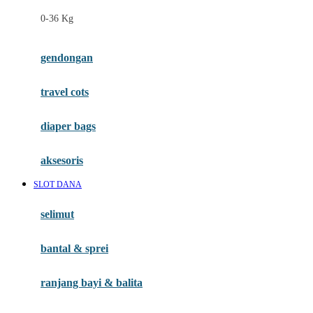
Felt So Sweet
0-36 Kg
Fisher Price
Flipper
gendongan
Friends Of Sally
travel cots
G
diaper bags
Gb
Geko
aksesoris
Graco
SLOT DANA
Gund
selimut
H
bantal & sprei
Habbie
Haenim
ranjang bayi & balita
Happy Horse